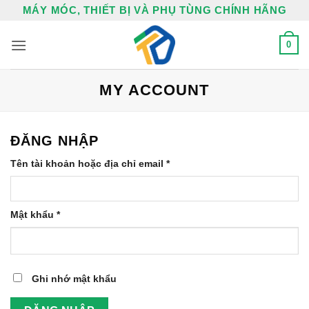
Bỏ
MÁY MÓC, THIẾT BỊ VÀ PHỤ TÙNG CHÍNH HÃNG
qua
nội
0
dung
MY ACCOUNT
ĐĂNG NHẬP
Bắt
Tên tài khoản hoặc địa chỉ email
*
buộc
Bắt
Mật khẩu
*
buộc
Ghi nhớ mật khẩu